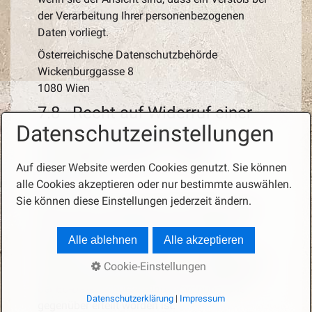
der Verarbeitung Ihrer personenbezogenen
Daten vorliegt.
Österreichische Datenschutzbehörde
Wickenburggasse 8
1080 Wien
7.8 Recht auf Widerruf einer
Datenschutzeinstellungen
datenschutzrechtlichen
Einwilligung (Art. 7 Abs. 3
Auf dieser Website werden Cookies genutzt. Sie können
DSGVO)
alle Cookies akzeptieren oder nur bestimmte auswählen.
Sie können diese Einstellungen jederzeit ändern.
Eine erteilte Einwilligung für die Verarbeitung
Ihrer personenbezogenen Daten können Sie
jederzeit und ohne Angaben von Gründen
Alle ablehnen
Alle akzeptieren
widerrufen. Dies gilt auch für den Widerruf von
Cookie-Einstellungen
Einwilligungserklärungen, die vor Inkrafttreten
der EU-Datenschutz-Grundverordnung, uns
Datenschutzerklärung
|
Impressum
gegenüber erteilt worden ist.